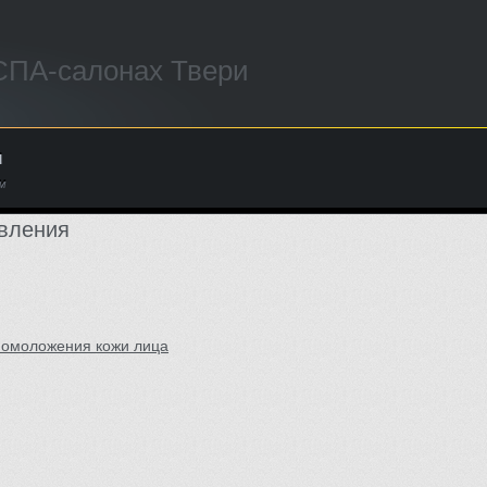
 СПА-салонах Твери
ы
м
вления
 омоложения кожи лица