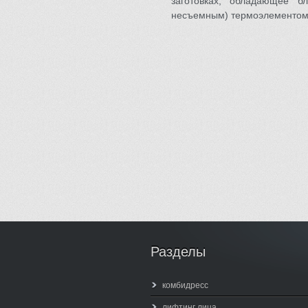
заготовках, обладающее б
несъемным) термоэлементом
Разделы
комбидресс
лифтинг лица