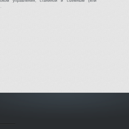
локом управления, станиной и съемным (или
.