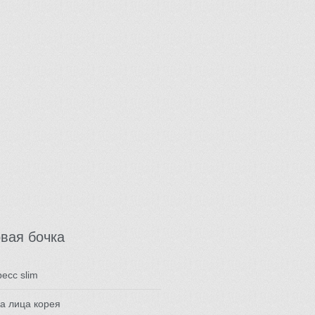
вая бочка
есс slim
а лица корея