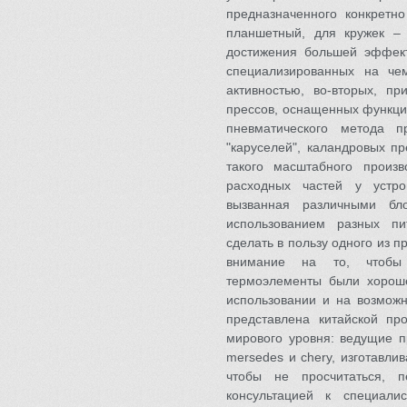
предназначенного конкретн
планшетный, для кружек – 
достижения большей эффект
специализированных на че
активностью, во-вторых, пр
прессов, оснащенных функция
пневматического метода п
"каруселей", каландровых пр
такого масштабного произ
расходных частей у устро
вызванная различными бл
использованием разных п
сделать в пользу одного из 
внимание на то, чтобы 
термоэлементы были хорошег
использовании и на возможн
представлена китайской про
мирового уровня: ведущие п
mersedes и chery, изготавли
чтобы не просчитаться, 
консультацией к специали