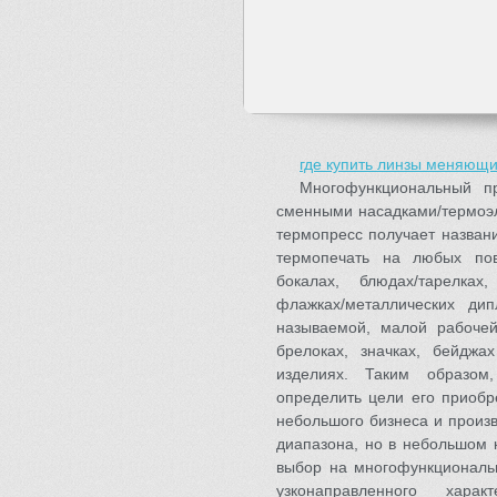
где купить линзы меняющи
Многофункциональный п
сменными насадками/термоэл
термопресс получает названи
термопечать на любых пове
бокалах, блюдах/тарелках,
флажках/металлических ди
называемой, малой рабоче
брелоках, значках, бейдж
изделиях. Таким образом
определить цели его приобр
небольшого бизнеса и произ
диапазона, но в небольшом 
выбор на многофункциональ
узконаправленного хара