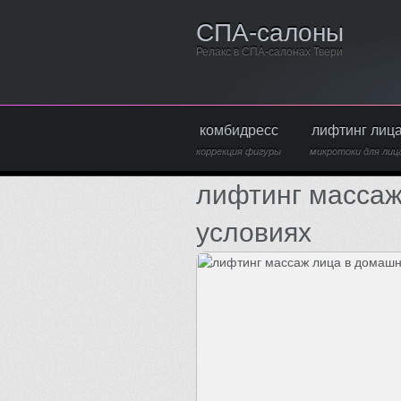
СПА-салоны
Релакс в СПА-салонах Твери
комбидресс
лифтинг лиц
коррекция фигуры
микротоки для лиц
лифтинг массаж
условиях