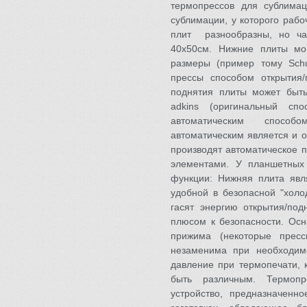
термопрессов для сублима
сублимации, у которого рабо
плит разнообразны, но ча
40х50см. Нижние плиты мо
размеры (пример тому Schu
прессы способом открытия
поднятия плиты может быть
adkins (оригинальный с
автоматическим способом
автоматическим является и о
производят автоматическое 
элементами. У планшетных
функции: Нижняя плита явл
удобной в безопасной "холо
гасят энергию открытия/по
плюсом к безопасности. Ос
прижима (некоторые прес
незаменима при необходимо
давление при термопечати, 
быть различным. Термопр
устройство, предназначенн