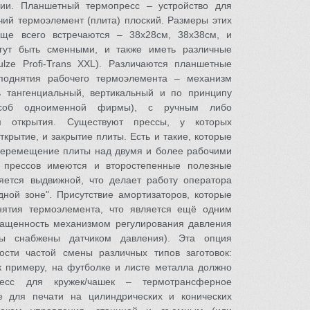
ции. Планшетный термопресс – устройство для
чий термоэлемент (плита) плоский. Размеры этих
ще всего встречаются – 38x28см, 38х38см, и
гут быть сменными, и также иметь различные
lze Profi-Trans XXL). Различаются планшетные
/поднятия рабочего термоэлемента – механизм
 тангенциальный, вертикальный и по принципу
пособ одноименной фирмы), с ручным либо
 открытия. Существуют прессы, у которых
ткрытие, и закрытие плиты. Есть и такие, которые
перемещение плиты над двумя и более рабочими
 прессов имеются и второстепенные полезные
яется выдвижной, что делает работу оператора
дной зоне". Присутствие амортизаторов, которые
днятия термоэлемента, что является ещё одним
нащенность механизмом регулирования давления
сы снабжены датчиком давления). Эта опция
сти частой смены различных типов заготовок:
к примеру, на футболке и листе металла должно
есс для кружек/чашек – термотрансферное
ое для печати на цилиндрических и конических