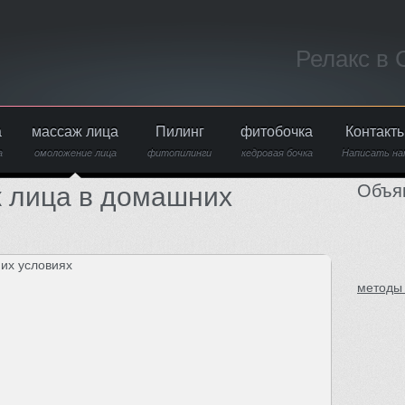
Релакс в
а
массаж лица
Пилинг
фитобочка
Контакт
а
омоложение лица
фитопилинги
кедровая бочка
Написать на
Объя
 лица в домашних
методы