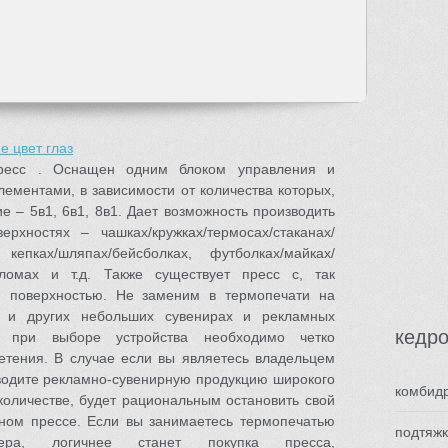
е цвет глаз
ресс . Оснащен одним блоком управления и
ементами, в зависимости от количества которых,
е – 5в1, 6в1, 8в1. Дает возможность производить
рхностях – чашках/кружках/термосах/стаканах/
 кепках/шляпах/бейсболках, футболках/майках/
пломах и т.д. Также существует пресс с, так
й поверхностью. Не заменим в термопечати на
ах и других небольших сувенирах и рекламных
кедро
, при выборе устройства необходимо четко
етения. В случае если вы являетесь владельцем
водите рекламно-сувенирную продукцию широкого
комбидр
количестве, будет рациональным остановить свой
ном прессе. Если вы занимаетесь термопечатью
подтяжк
ктера, логичнее станет покупка пресса,