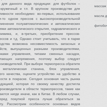
о для данного вида продукции: для футболок –
массаж
кружечный и т.п. В крупном производстве для
ивности необходимо: во-первых, использование
масла д
м-то одном прессов с высокопроизводительной
именение полуавтоматических и автоматических
фитобоч
ми автоматического открытия, гидравлического и
рижима, и, в-третьих, приобретение прессов-
ессов и т.д. Однако стоит учитывать, что в парке
водства возможна несовместимость запасных и
йств, выпущенных разными производителями,
оками управления, типами сменных насадок,
итающих напряжения, поэтому выбор следует
производителей. При выборе термопресса обратите
металлическая станина, блок управления,
о качества, оцените устройство на удобство в
ости в покраске. Сегодня основная часть рынка
дукцией, которая по своему качеству достигла
роизводители в области термопрессов, такие как
ваются нигде иначе, как в Китае. В любом случаи,
перед покупкой пресса лучше обратиться за
сту. Рассмотрим особенности основных видов