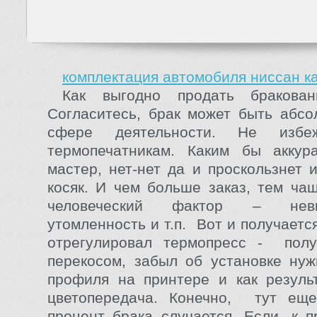
комплектация автомобиля ниссан к
Как выгодно продать бракован
Согласитесь, брак может быть абс
сфере деятельности. Не изб
термопечатникам. Каким бы акку
мастер, нет-нет да и проскользнет 
косяк. И чем больше заказ, тем ча
человеческий фактор – невни
утомленность и т.п. Вот и получает
отрегулировал термопресс - полу
перекосом, забыл об установке нуж
профиля на принтере и как резул
цветопередача. Конечно, тут еще
процент брака случается. Если, к п