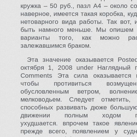
кружка – 50 руб., пазл А4 – около со
наверное, имеется такая коробка, ку
нетоварного вида работы. Так вот, 
быть намного меньше. Мы опишем 
варианты того, как можно ра
залежавшимся браком.
Эта значение оказывается Poste
октября 1, 2008 under Наглядны
Comments Эта сила оказывается н
чтобы противиться возмуще
обусловленным ветром, волнени
мелководьем. Следует отметить,
способных развивать дюже большую
движении полным ходом пов
ухудшается. впрочем такое явлени
прежде всего, появлением у суд