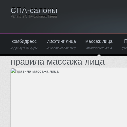
СПА-салоны
Релакс в СПА-салонах Твери
комбидресс
лифтинг лица
массаж лица
П
коррекция фигуры
микротоки для лица
омоложение лица
фи
правила массажа лица