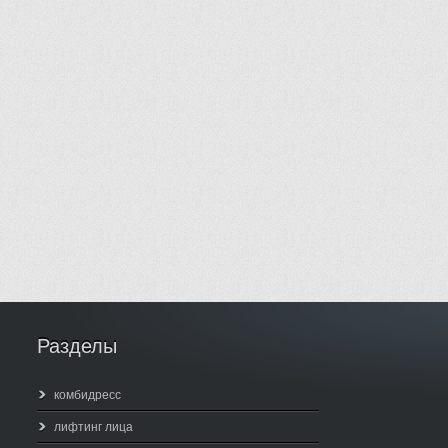
Разделы
комбидресс
лифтинг лица