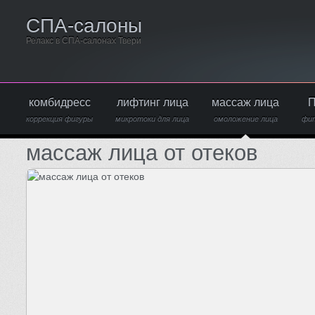
СПА-салоны
Релакс в СПА-салонах Твери
комбидресс
лифтинг лица
массаж лица
П
коррекция фигуры
микротоки для лица
омоложение лица
фи
массаж лица от отеков