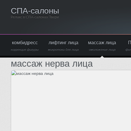
СПА-салоны
Релакс в СПА-салонах Твери
комбидресс
лифтинг лица
массаж лица
П
коррекция фигуры
микротоки для лица
омоложение лица
фи
массаж нерва лица