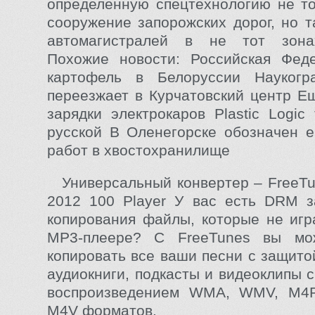
определенную спецтехнологию не т
сооружение запорожских дорог, но т
автомагистралей в не тот зона
Похожие новости: Российская Феде
картофель в Белоруссии Наукогр
переезжает в Курчатовский центр Е
зарядки электрокаров Plastic Logic
русской В Оленегорске обозначен 
работ в хвостохранилище
Универсальный конвертер – FreeTu
2012 100 Player У вас есть DRM 
копирования файлы, которые не иг
MP3-плеере? С FreeTunes вы мо
копировать все ваши песни с защито
аудиокниги, подкасты и видеоклипы 
воспроизведением WMA, WMV, M4
M4V форматов.