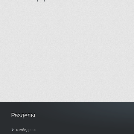
Разделы
комбидресс