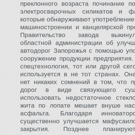
преклонного возраста починание п
электросварочных силикатов и ф
которые обнаруживают употребление 
машиностроении и канцелярской пр
Правительство завода выкину
областной администрации об улучш
автодорог Запорожья с помощью уп
сооружение продукции предприятия
спецтехнология, тот или другой сег
используется в не тот странах. Он
нет никаких сомнений в том, что 
дорог в виде связующего сущ
использовать недостаточное стекл
жита по лопате мешает внуше на
асфальта. Благодаря инноватор
существенно улучшается мафусаило
закрытия. Позднее планирую