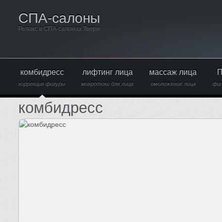
СПА-салоны
Релакс в СПА-салонах Твери
комбидресс
лифтинг лица
массаж лица
П
коррекция фигуры
микротоки для лица
омоложение лица
фи
комбидресс