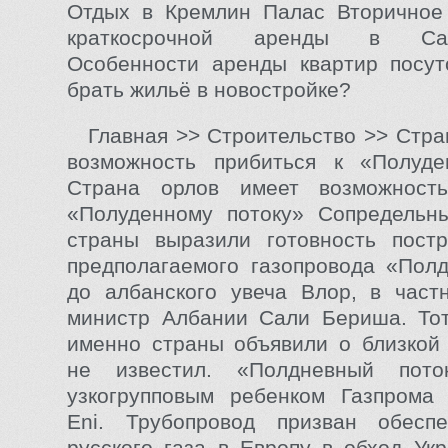
Отдых в Кремлин Палас Вторичное
краткосрочной аренды в Санк
Особенности аренды квартир посут
брать жильё в новостройке?
Главная >> Строительство >> Стра
возможность прибиться к «Полуде
Страна орлов имеет возможност
«Полуденному потоку» Сопредельн
страны выразили готовность постр
предполагаемого газопровода «Пол
до албанского увеча Влор, в част
министр Албании Сали Бериша. Тот
именно страны объявили о близкой 
не известил. «Полдневный пото
узкогрупповым ребенком Газпрома 
Eni. Трубопровод призван обеспе
русского газа в Европу в обход Ук