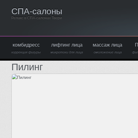
СПА-салоны
Релакс в СПА-салонах Твери
комбидресс
лифтинг лица
массаж лица
П
коррекция фигуры
микротоки для лица
омоложение лица
фи
Пилинг