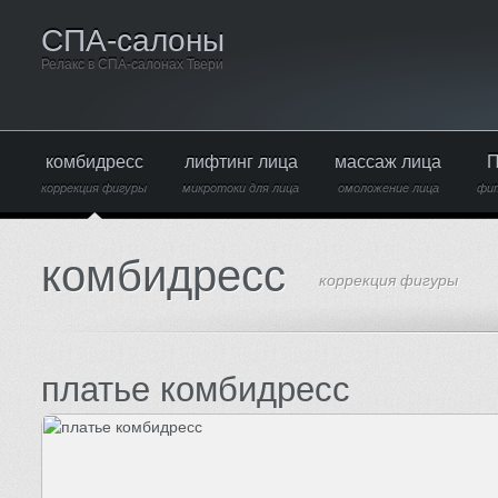
СПА-салоны
Релакс в СПА-салонах Твери
комбидресс
лифтинг лица
массаж лица
П
коррекция фигуры
микротоки для лица
омоложение лица
фи
комбидресс
коррекция фигуры
платье комбидресс