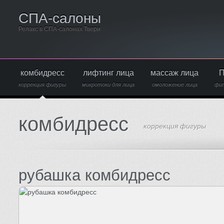
СПА-салоны
Релакс в СПА-салонах Твери
комбидресс
лифтинг лица
массаж лица
П
коррекция фигуры
микротоки для лица
омоложение лица
фи
комбидресс
коррекция фигуры
рубашка комбидресс