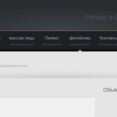
Релакс в
а
массаж лица
Пилинг
фитобочка
Контакт
а
омоложение лица
фитопилинги
кедровая бочка
Написать на
кедровая бочка
Объя