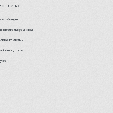
инг лица
а комбидресс
а овала лица и шеи
 лица камнями
я бочка для ног
ауна