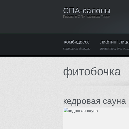
СПА-салоны
Релакс в СПА-салонах Твери
комбидресс
лифтинг лиц
коррекция фигуры
микротоки для лиц
фитобочка
кедровая сауна