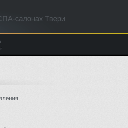
 СПА-салонах Твери
ы
м
вления