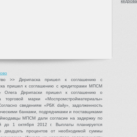
кедрова
рово
ство >> Дерипаска пришел к соглашению с
ка пришел к соглашению с кредиторами МПСМ
й» Олега Дерипаски пришел к соглашению о
на торговой марки «Моспромстройматериалы»
огласно сведениям «РБК daily», задолженность
рческими банками, подрядчиками и поставщиками
аймодавцы МПСМ дали согласие на задержку по
й до 1 октября 2012 г. Выплаты планируется
о двадцать процентов от необходимой суммы