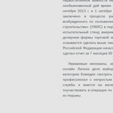
первостепенной важности не
необыкновенный дай время 
октября 2013 г. и 1 октябр
заключено в процессе р
возбужденного по положени
строительства» (УМИС) в пер
испытательный стенд америк
дочернем фирмы торговой м
созывается сделать выше та
Российской Федерации начало
сделал отчет за 7 месяцев 30
Уважаемые киноманы, за
онлайн Личное дело майор
категории Комедия смотреть
профессионал с непростым 
службы и мается на мелк
поучаствовать в операции по
из тюрьмы.