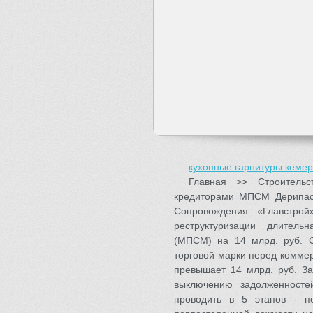
кухонные гарнитуры кеме
Главная >> Строитель
кредиторами МПСМ Дерипас
Сопровождения «Главстро
реструктуризации длитель
(МПСМ) на 14 млрд. руб. С
торговой марки перед комме
превышает 14 млрд. руб. З
выключению задолженносте
проводить в 5 этапов - п