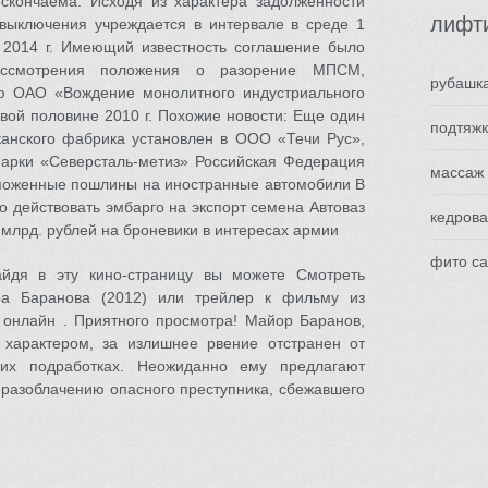
скончаема. Исходя из характера задолженности
лифт
выключения учреждается в интервале в среде 1
я 2014 г. Имеющий известность соглашение было
ассмотрения положения о разорение МПСМ,
рубашк
ю ОАО «Вождение монолитного индустриального
вой половине 2010 г. Похожие новости: Еще один
подтяжк
анского фабрика установлен в ООО «Течи Рус»,
арки «Северсталь-метиз» Российская Федерация
массаж
моженные пошлины на иностранные автомобили В
 действовать эмбарго на экспорт семена Автоваз
кедрова
 млрд. рублей на броневики в интересах армии
фито с
йдя в эту кино-страницу вы можете Смотреть
а Баранова (2012) или трейлер к фильму из
 онлайн . Приятного просмотра! Майор Баранов,
характером, за излишнее рвение отстранен от
их подработках. Неожиданно ему предлагают
 разоблачению опасного преступника, сбежавшего