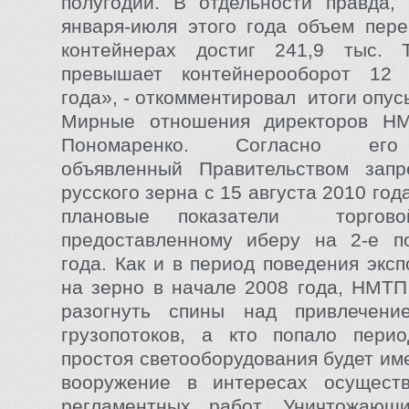
полугодии. В отдельности правда,
января-июля этого года объем пере
контейнерах достиг 241,9 тыс.
превышает контейнерооборот 12
года», - откомментировал итоги опу
Мирные отношения директоров Н
Пономаренко. Согласно его
объявленный Правительством запр
русского зерна с 15 августа 2010 год
плановые показатели торгов
предоставленному иберу на 2-е по
года. Как и в период поведения экс
на зерно в начале 2008 года, НМТ
разогнуть спины над привлечени
грузопотоков, а кто попало перио
простоя светооборудования будет им
вооружение в интересах осущест
регламентных работ. Уничтожаю