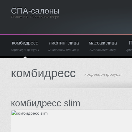
СПА-салоны
Релакс в СПА-салонах Твери
комбидресс
лифтинг лица
массаж лица
П
коррекция фигуры
микротоки для лица
омоложение лица
фи
комбидресс
коррекция фигуры
комбидресс slim