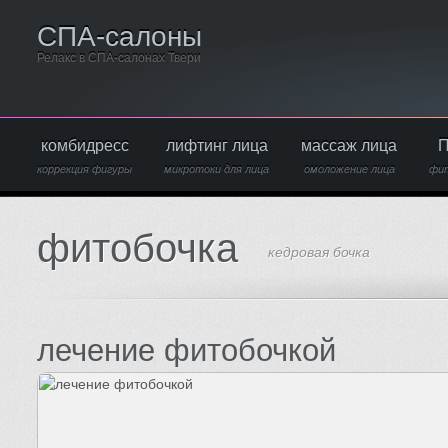
СПА-салоны
Релакс в СПА-салонах Твери
комбидресс
лифтинг лица
массаж лица
П
коррекция фигуры
микротоки для лица
омоложение лица
фи
фитобочка
кедровая бочка
лечение фитобочкой