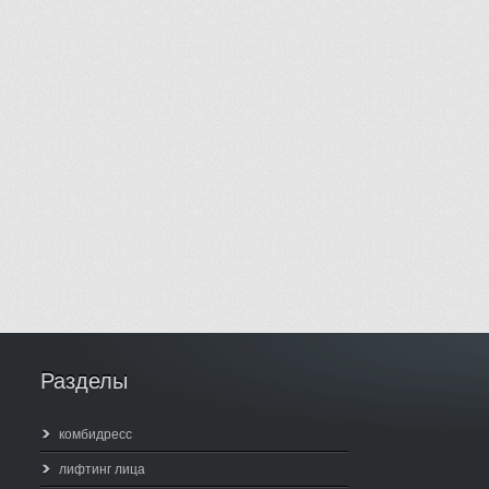
Разделы
комбидресс
лифтинг лица