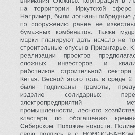
внимания сложных корпораций в ле
на территории Иркутской сфере 
Например, были догнаны гибридные 
по сооружению ранее не известны
бумажных комбинатов. Также мудр
марки планируют дать начало не т
строительные опусы в Приангарье. К
реализации проектов предполага
сложных инвесторов и квалиф
работников строительной сектора
Китая. Весной этого года в среде 2
были подписаны грамоты, преду
изделие солидарных перер
электропредприятий метал
промышленности, лесного хозяйства
кластера по обогащению кремн
Сибирском. Похожие новости: Полим
свою подпись в с НОМОС-БАНКом