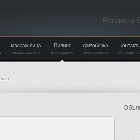
Релакс в
а
массаж лица
Пилинг
фитобочка
Контакт
а
омоложение лица
фитопилинги
кедровая бочка
Написать на
инги
Объя