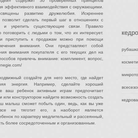
юдей» содержит 30 проверенных принципов
я эффективного взаимодействия с окружающими.
священы развитию дружелюбия. Искреннее
 позволит сделать первый шаг в отношениях с
и и укрепить существующие связи. Правило
кедро
о поговорить с людьми о том, что их интересует.
ми приступить к продажам можно при помощи
лечения внимания. Они представляют собой
рубашк
ния внимания покупателя с его текущих дел на
пособов привлечь внимание: комплимент, вопрос,
космети
rnegie.com/
микрото
одвижный создайте для него место, где найдет
няя энергия. Например, сделайте хороший
всесезо
же ваш ребенок активным играм предпочитает
ми или конструктором найдите возможность создать
кедрова
ваш малыш сможет побыть один, ведь, как вы уже
овсе не тяготит его, а наоборот является
ебенок по характеру медлительный и рассеянный,
ать более сосредоточенным и организованным.