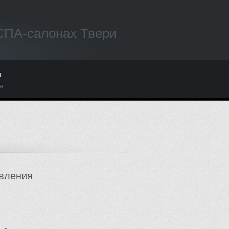
 СПА-салонах Твери
ы
м
вления