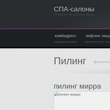
СПА-салоны
Релакс в СПА-салонах Твери
комбидресс
лифтинг лиц
коррекция фигуры
микротоки для лиц
Пилинг
фитопил
пилинг мирра