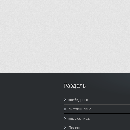
Разделы
комбидресс
лифтинг лица
массаж лица
Пилинг