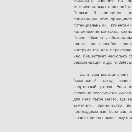
оказывать влияние на л
межличностных отношений дл
Первые 9 принципов по
применение этих принципов
потенциальными клиентам
налаживания контакта: кратк
После обмена любезностя
одного из способов прив
инструменты для переключе
нас. Существует несколько с
рекомендации и др. ru.daleca
Если ваш малыш очень п
безопасный выход излиш
спортивный уголок. Если 
спокойно повозиться с кукла
для него такое место, где 
заметили, одиночество в
необходимостью. Если ваш р
в ваших силах помочь ему ст