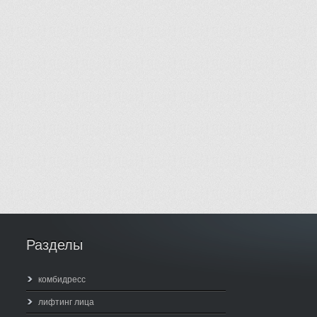
Разделы
комбидресс
лифтинг лица