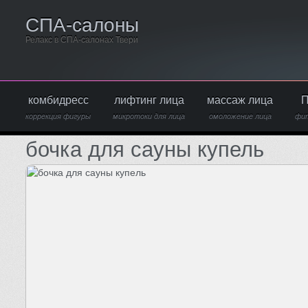
СПА-салоны
Релакс в СПА-салонах Твери
комбидресс
лифтинг лица
массаж лица
П
коррекция фигуры
микротоки для лица
омоложение лица
фи
бочка для сауны купель